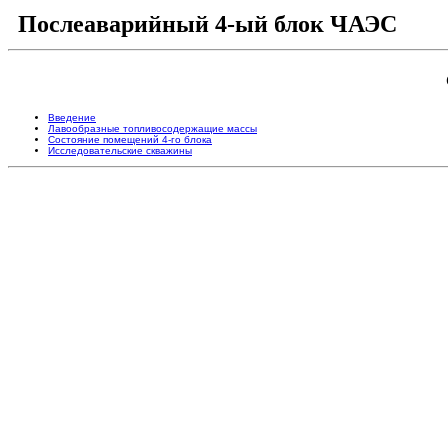
Послеаварийный 4-ый блок ЧАЭС
Введение
Лавообразные топливосодержащие массы
Состояние помещений 4-го блока
Исследовательские скважины